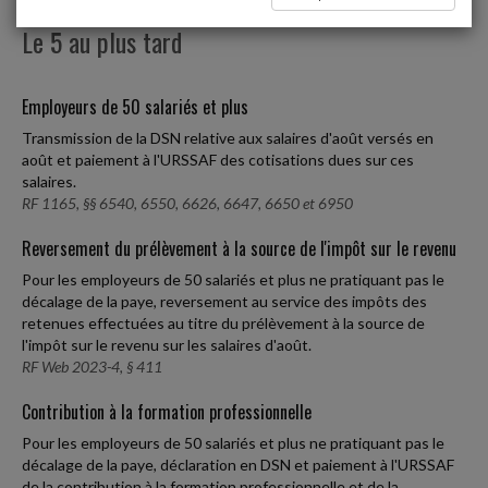
Le 5 au plus tard
Employeurs de 50 salariés et plus
Transmission de la DSN relative aux salaires d'août versés en
août et paiement à l'URSSAF des cotisations dues sur ces
salaires.
RF 1165, §§ 6540, 6550, 6626, 6647, 6650 et 6950
Reversement du prélèvement à la source de l'impôt sur le revenu
Pour les employeurs de 50 salariés et plus ne pratiquant pas le
décalage de la paye, reversement au service des impôts des
retenues effectuées au titre du prélèvement à la source de
l'impôt sur le revenu sur les salaires d'août.
RF Web 2023-4, § 411
Contribution à la formation professionnelle
Pour les employeurs de 50 salariés et plus ne pratiquant pas le
décalage de la paye, déclaration en DSN et paiement à l'URSSAF
de la contribution à la formation professionnelle et de la