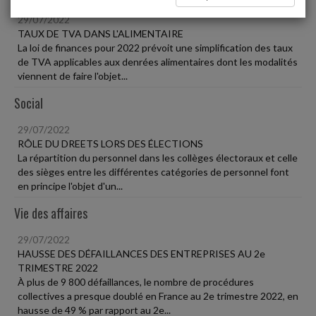
29/07/2022
TAUX DE TVA DANS L'ALIMENTAIRE
La loi de finances pour 2022 prévoit une simplification des taux
de TVA applicables aux denrées alimentaires dont les modalités
viennent de faire l'objet...
Social
29/07/2022
RÔLE DU DREETS LORS DES ÉLECTIONS
La répartition du personnel dans les collèges électoraux et celle
des sièges entre les différentes catégories de personnel font
en principe l'objet d'un...
Vie des affaires
29/07/2022
HAUSSE DES DÉFAILLANCES DES ENTREPRISES AU 2e
TRIMESTRE 2022
À plus de 9 800 défaillances, le nombre de procédures
collectives a presque doublé en France au 2e trimestre 2022, en
hausse de 49 % par rapport au 2e...