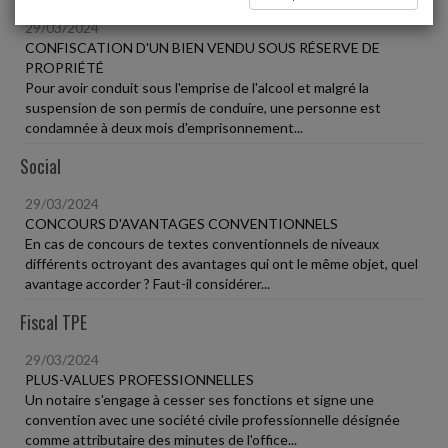
29/03/2024
CONFISCATION D'UN BIEN VENDU SOUS RÉSERVE DE
PROPRIÉTÉ
Pour avoir conduit sous l'emprise de l'alcool et malgré la
suspension de son permis de conduire, une personne est
condamnée à deux mois d'emprisonnement...
Social
29/03/2024
CONCOURS D'AVANTAGES CONVENTIONNELS
En cas de concours de textes conventionnels de niveaux
différents octroyant des avantages qui ont le même objet, quel
avantage accorder ? Faut-il considérer...
Fiscal TPE
29/03/2024
PLUS-VALUES PROFESSIONNELLES
Un notaire s'engage à cesser ses fonctions et signe une
convention avec une société civile professionnelle désignée
comme attributaire des minutes de l'office...