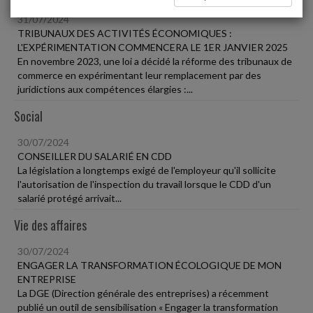
31/07/2024
TRIBUNAUX DES ACTIVITÉS ÉCONOMIQUES :
L'EXPÉRIMENTATION COMMENCERA LE 1ER JANVIER 2025
En novembre 2023, une loi a décidé la réforme des tribunaux de
commerce en expérimentant leur remplacement par des
juridictions aux compétences élargies :...
Social
30/07/2024
CONSEILLER DU SALARIÉ EN CDD
La législation a longtemps exigé de l'employeur qu'il sollicite
l'autorisation de l'inspection du travail lorsque le CDD d'un
salarié protégé arrivait...
Vie des affaires
30/07/2024
ENGAGER LA TRANSFORMATION ÉCOLOGIQUE DE MON
ENTREPRISE
La DGE (Direction générale des entreprises) a récemment
publié un outil de sensibilisation « Engager la transformation